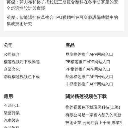
英傑：彈力布和格子搖粒絨三層複合麵料在冬季防寒服的安
全舒適性設計與實踐
英傑：智能溫控皮革複合TPU膜麵料在可穿戴設備載體中的
集成技術研究
公司
產品
公司簡介
尼龍榴莲推广APP网站入口
榴莲视频污下载動態
PE榴莲推广APP网站入口
企業文化
PP榴莲推广APP网站入口
聯係榴莲视频色下载
熱熔榴莲推广APP网站入口
非標榴莲推广APP网站入口
應用
關於榴莲视频色下载
石油化工
榴莲视频色下载環保科技(上海)
製藥行業
有限公司是一家國內領先的高新
汽車製造
技術企業,公司注資上千萬,專業生
食品飲料