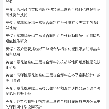
開發
英傑：應用於滑雪服的壓花搖粒絨三層複合麵料抗撕裂與耐
磨性提升技術
英傑：壓花搖粒絨三層複合麵料在戶外風衣和夾克中的應用
與性能
英傑：壓花搖粒絨三層複合麵料在戶外運動服飾中的保暖與
透氣性能研究
英傑：基於壓花搖粒絨三層複合結構的功能性家居紡織品開
發與應用
英傑：壓花搖粒絨三層複合麵料的抗起球性與耐磨性優化技
術分析
英傑：高彈性壓花搖粒絨三層複合麵料在冬季童裝設計中的
應用實踐
英傑：壓花搖粒絨三層複合麵料的熱濕舒適性與層間結合強
度協同提升工藝
英傑：彈力布和格子搖粒絨三層複合麵料在修身戶外夾克中
的彈性與保暖協同設計