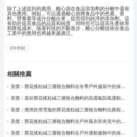
除了上述提到的應用，離心袋在食品添加劑的分離中還有
其他應用。例如，可以通過離心袋將食品中的色素、香
料、營養素等成分分離出來，從而得到純淨的添加劑。這
有助於提高食品的品質和純度，同時也可以提高生產效率
和降低成本。隨著科技的不斷進步，離心分離技術在食品
工業中的應用也將越來越廣泛。
[DB:標簽]
相關推薦
英傑：壓花搖粒絨三層複合麵料在冬季戶外服裝中的保暖
性能優化研究
英傑：基於壓花搖粒絨三層複合麵料的高透氣防風運動服
飾開發
英傑：應用於滑雪服的壓花搖粒絨三層複合麵料抗撕裂與
耐磨性提升技術
英傑：壓花搖粒絨三層複合麵料在戶外風衣和夾克中的應
用與性能
英傑：壓花搖粒絨三層複合麵料在戶外運動服飾中的保暖