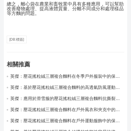
總之，離心袋在農業和畜牧業中具有多種應用，可以幫助
改善廢物處理、提高液體質量、分離不同成分和處理樣品
等方麵的問題。
[DB:標簽]
相關推薦
英傑：壓花搖粒絨三層複合麵料在冬季戶外服裝中的保暖
性能優化研究
英傑：基於壓花搖粒絨三層複合麵料的高透氣防風運動服
飾開發
英傑：應用於滑雪服的壓花搖粒絨三層複合麵料抗撕裂與
耐磨性提升技術
英傑：壓花搖粒絨三層複合麵料在戶外風衣和夾克中的應
用與性能
英傑：壓花搖粒絨三層複合麵料在戶外運動服飾中的保暖
與透氣性能研究