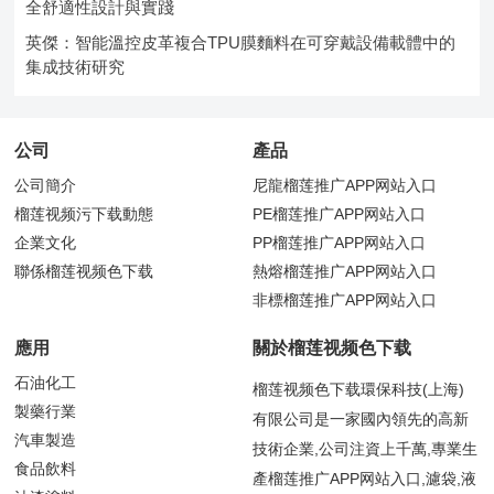
全舒適性設計與實踐
英傑：智能溫控皮革複合TPU膜麵料在可穿戴設備載體中的
集成技術研究
公司
產品
公司簡介
尼龍榴莲推广APP网站入口
榴莲视频污下载動態
PE榴莲推广APP网站入口
企業文化
PP榴莲推广APP网站入口
聯係榴莲视频色下载
熱熔榴莲推广APP网站入口
非標榴莲推广APP网站入口
應用
關於榴莲视频色下载
石油化工
榴莲视频色下载環保科技(上海)
製藥行業
有限公司是一家國內領先的高新
汽車製造
技術企業,公司注資上千萬,專業生
食品飲料
產榴莲推广APP网站入口,濾袋,液