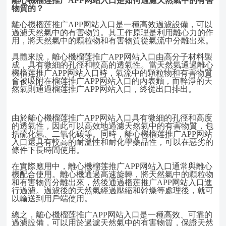
離心機榴莲推广APP网站入口
是如何過濾天然氣中的有害
物質的？
離心機榴莲推广APP网站入口是一種高效過濾設備，可以
過濾天然氣中的有害物質。其工作原理是利用離心力的作
用，將天然氣中的顆粒物和有害物質從氣流中分離出來。
具體來說，離心機榴莲推广APP网站入口由高分子材料製
成，具有微細的孔徑和較高的透氣性。當天然氣通過離心
機榴莲推广APP网站入口時，氣流中的顆粒物和有害物質
會被吸附在榴莲推广APP网站入口的內表麵，而幹淨的天
然氣則通過榴莲推广APP网站入口，終從出口排出。
由於離心機榴莲推广APP网站入口具有微細的孔徑和高度
的透氣性，因此可以高效地過濾天然氣中的有害物質，包
括硫化氫、二氧化碳等。同時，離心機榴莲推广APP网站
入口還具有較高的耐溫性和耐化學藥品性，可以在惡劣的
條件下長時間使用。
在實際應用中，離心機榴莲推广APP网站入口通常與離心
機配合使用。離心機通過高速旋轉，將天然氣中的顆粒物
和有害物質分離出來，然後通過榴莲推广APP网站入口進
行過濾。過濾後的天然氣經過壓縮和幹燥等處理後，就可
以輸送到用戶端使用。
總之，離心機榴莲推广APP网站入口是一種高效、可靠的
過濾設備，可以用於過濾天然氣中的有害物質，保證天然