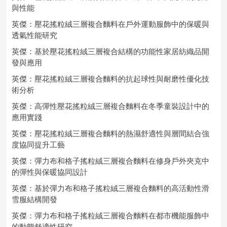
與性能
英傑：壓花搖粒絨三層複合麵料在戶外運動服飾中的保暖與
透氣性能研究
英傑：基於壓花搖粒絨三層複合結構的功能性家居紡織品開
發與應用
英傑：壓花搖粒絨三層複合麵料的抗起球性與耐磨性優化技
術分析
英傑：高彈性壓花搖粒絨三層複合麵料在冬季童裝設計中的
應用實踐
英傑：壓花搖粒絨三層複合麵料的熱濕舒適性與層間結合強
度協同提升工藝
英傑：彈力布和格子搖粒絨三層複合麵料在修身戶外夾克中
的彈性與保暖協同設計
英傑：基於彈力布和格子搖粒絨三層複合麵料的高活動性滑
雪服結構開發
英傑：彈力布和格子搖粒絨三層複合麵料在都市機能服飾中
的動態舒適性研究