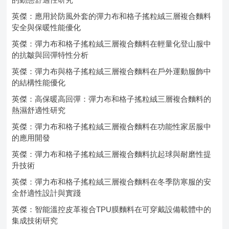
英傑：應用於防風外套的彈力布和格子搖粒絨三層複合麵料
安全與保暖性能優化
英傑：彈力布和格子搖粒絨三層複合麵料在輕量化登山服中
的抗皺與回彈特性分析
英傑：彈力布與格子搖粒絨三層複合麵料在戶外運動服飾中
的結構性能優化
英傑：高保暖高回彈：彈力布和格子搖粒絨三層複合麵料的
熱濕舒適性研究
英傑：彈力布和格子搖粒絨三層複合麵料在功能性家居服中
的應用開發
英傑：彈力布和格子搖粒絨三層複合麵料抗起球與耐磨性提
升技術
英傑：彈力布和格子搖粒絨三層複合麵料在冬季防寒服的安
全舒適性設計與實踐
英傑：智能溫控皮革複合TPU膜麵料在可穿戴設備載體中的
集成技術研究