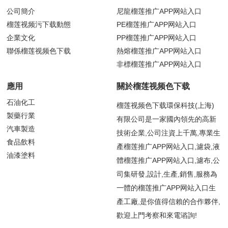
公司簡介
尼龍榴莲推广APP网站入口
榴莲视频污下载動態
PE榴莲推广APP网站入口
企業文化
PP榴莲推广APP网站入口
聯係榴莲视频色下载
熱熔榴莲推广APP网站入口
非標榴莲推广APP网站入口
應用
關於榴莲视频色下载
石油化工
榴莲视频色下载環保科技(上海)
製藥行業
有限公司是一家國內領先的高新
汽車製造
技術企業,公司注資上千萬,專業生
食品飲料
產榴莲推广APP网站入口,濾袋,液
油漆塗料
體榴莲推广APP网站入口,濾布,公
司集研發,設計,生產,銷售,服務為
一體的榴莲推广APP网站入口生
產工廠,是你值得信賴的合作夥伴,
歡迎上門考察和來電谘詢!