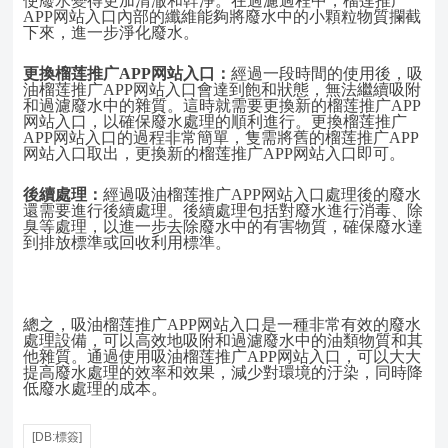
使廢水變得更加清澈和幹淨。在過濾過程中，榴莲推广
APP网站入口內部的纖維能夠將廢水中的小顆粒物質攔截
下來，進一步淨化廢水。
更換榴莲推广APP网站入口：
經過一段時間的使用後，吸
油榴莲推广APP网站入口會達到飽和狀態，無法繼續吸附
和過濾廢水中的雜質。這時就需要更換新的榴莲推广APP
网站入口，以確保廢水處理的順利進行。更換榴莲推广
APP网站入口的過程非常簡單，隻需將舊的榴莲推广APP
网站入口取出，更換新的榴莲推广APP网站入口即可。
後續處理：
經過吸油榴莲推广APP网站入口處理後的廢水
還需要進行後續處理。後續處理包括對廢水進行消毒、除
臭等處理，以進一步去除廢水中的有害物質，確保廢水達
到排放標準或回收利用標準。
總之，吸油榴莲推广APP网站入口是一種非常有效的廢水
處理設備，可以高效地吸附和過濾廢水中的油類物質和其
他雜質。通過使用吸油榴莲推广APP网站入口，可以大大
提高廢水處理的效率和效果，減少對環境的汙染，同時降
低廢水處理的成本。
[DB:標簽]