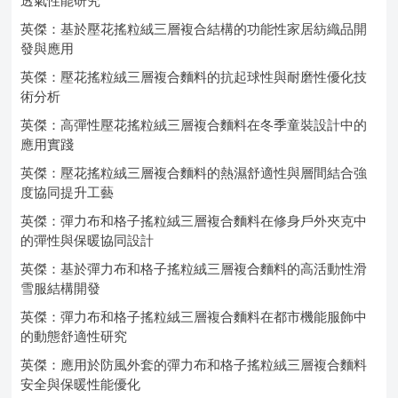
透氣性能研究
英傑：基於壓花搖粒絨三層複合結構的功能性家居紡織品開
發與應用
英傑：壓花搖粒絨三層複合麵料的抗起球性與耐磨性優化技
術分析
英傑：高彈性壓花搖粒絨三層複合麵料在冬季童裝設計中的
應用實踐
英傑：壓花搖粒絨三層複合麵料的熱濕舒適性與層間結合強
度協同提升工藝
英傑：彈力布和格子搖粒絨三層複合麵料在修身戶外夾克中
的彈性與保暖協同設計
英傑：基於彈力布和格子搖粒絨三層複合麵料的高活動性滑
雪服結構開發
英傑：彈力布和格子搖粒絨三層複合麵料在都市機能服飾中
的動態舒適性研究
英傑：應用於防風外套的彈力布和格子搖粒絨三層複合麵料
安全與保暖性能優化