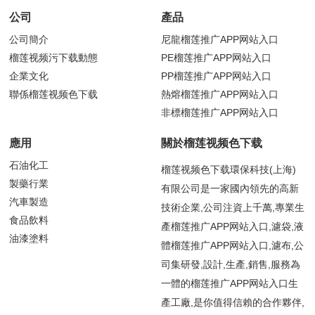
公司
產品
公司簡介
尼龍榴莲推广APP网站入口
榴莲视频污下载動態
PE榴莲推广APP网站入口
企業文化
PP榴莲推广APP网站入口
聯係榴莲视频色下载
熱熔榴莲推广APP网站入口
非標榴莲推广APP网站入口
應用
關於榴莲视频色下载
石油化工
榴莲视频色下载環保科技(上海)
製藥行業
有限公司是一家國內領先的高新
汽車製造
技術企業,公司注資上千萬,專業生
食品飲料
產榴莲推广APP网站入口,濾袋,液
油漆塗料
體榴莲推广APP网站入口,濾布,公
司集研發,設計,生產,銷售,服務為
一體的榴莲推广APP网站入口生
產工廠,是你值得信賴的合作夥伴,