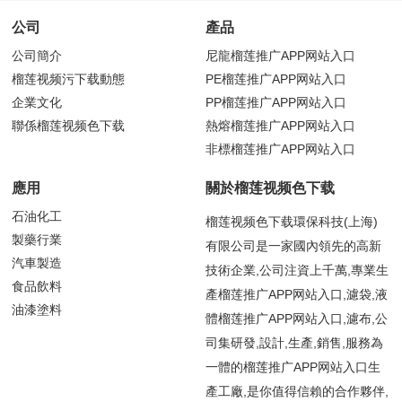
公司
產品
公司簡介
尼龍榴莲推广APP网站入口
榴莲视频污下载動態
PE榴莲推广APP网站入口
企業文化
PP榴莲推广APP网站入口
聯係榴莲视频色下载
熱熔榴莲推广APP网站入口
非標榴莲推广APP网站入口
應用
關於榴莲视频色下载
石油化工
榴莲视频色下载環保科技(上海)
製藥行業
有限公司是一家國內領先的高新
汽車製造
技術企業,公司注資上千萬,專業生
食品飲料
產榴莲推广APP网站入口,濾袋,液
油漆塗料
體榴莲推广APP网站入口,濾布,公
司集研發,設計,生產,銷售,服務為
一體的榴莲推广APP网站入口生
產工廠,是你值得信賴的合作夥伴,