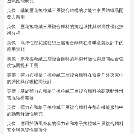
透氣性能研究
英傑：基於壓花搖粒絨三層複合結構的功能性家居紡織品開
發與應用
英傑：壓花搖粒絨三層複合麵料的抗起球性與耐磨性優化技
術分析
英傑：高彈性壓花搖粒絨三層複合麵料在冬季童裝設計中的
應用實踐
英傑：壓花搖粒絨三層複合麵料的熱濕舒適性與層間結合強
度協同提升工藝
英傑：彈力布和格子搖粒絨三層複合麵料在修身戶外夾克中
的彈性與保暖協同設計
英傑：基於彈力布和格子搖粒絨三層複合麵料的高活動性滑
雪服結構開發
英傑：彈力布和格子搖粒絨三層複合麵料在都市機能服飾中
的動態舒適性研究
英傑：應用於防風外套的彈力布和格子搖粒絨三層複合麵料
安全與保暖性能優化