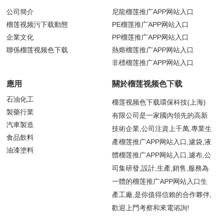
公司簡介
尼龍榴莲推广APP网站入口
榴莲视频污下载動態
PE榴莲推广APP网站入口
企業文化
PP榴莲推广APP网站入口
聯係榴莲视频色下载
熱熔榴莲推广APP网站入口
非標榴莲推广APP网站入口
應用
關於榴莲视频色下载
石油化工
榴莲视频色下载環保科技(上海)
製藥行業
有限公司是一家國內領先的高新
汽車製造
技術企業,公司注資上千萬,專業生
食品飲料
產榴莲推广APP网站入口,濾袋,液
油漆塗料
體榴莲推广APP网站入口,濾布,公
司集研發,設計,生產,銷售,服務為
一體的榴莲推广APP网站入口生
產工廠,是你值得信賴的合作夥伴,
歡迎上門考察和來電谘詢!