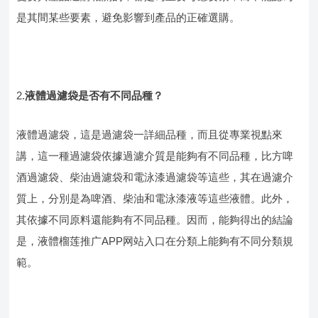
是其間某些要素，避免影響到產品的正確選購。
2.
液體過濾
袋
是否有不同品種？
液體過濾
袋
，這是過濾
袋
一詳細品種，而且從專業視點來
講，這一種過濾
袋
依據過濾介質是能夠有不同品種，比方啤
酒過濾
袋
、柴油過濾
袋
和電泳漆過濾
袋
等這些，其在過濾介
質上，分別是為啤酒、柴油和電泳漆液等這些液體。此外，
其依據不同原料還能夠有不同品種。因而，能夠得出的結論
是，液體榴莲推广APP网站入口在分類上能夠有不同分類規
範。