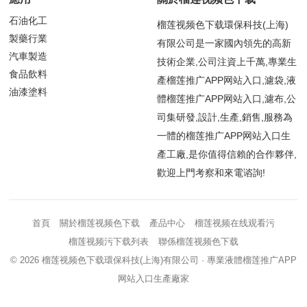
石油化工
榴莲视频色下载環保科技(上海)
製藥行業
有限公司是一家國內領先的高新
汽車製造
技術企業,公司注資上千萬,專業生
食品飲料
產榴莲推广APP网站入口,濾袋,液
油漆塗料
體榴莲推广APP网站入口,濾布,公
司集研發,設計,生產,銷售,服務為
一體的榴莲推广APP网站入口生
產工廠,是你值得信賴的合作夥伴,
歡迎上門考察和來電谘詢!
首頁
關於榴莲视频色下载
產品中心
榴莲视频在线观看污
榴莲视频污下载列表
聯係榴莲视频色下载
© 2026
榴莲视频色下载環保科技(上海)有限公司
· 專業液體榴莲推广APP
网站入口生產廠家