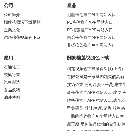
公司
產品
公司簡介
尼龍榴莲推广APP网站入口
榴莲视频污下载動態
PE榴莲推广APP网站入口
企業文化
PP榴莲推广APP网站入口
聯係榴莲视频色下载
熱熔榴莲推广APP网站入口
非標榴莲推广APP网站入口
應用
關於榴莲视频色下载
石油化工
榴莲视频色下载環保科技(上海)
製藥行業
有限公司是一家國內領先的高新
汽車製造
技術企業,公司注資上千萬,專業生
食品飲料
產榴莲推广APP网站入口,濾袋,液
油漆塗料
體榴莲推广APP网站入口,濾布,公
司集研發,設計,生產,銷售,服務為
一體的榴莲推广APP网站入口生
產工廠,是你值得信賴的合作夥伴,