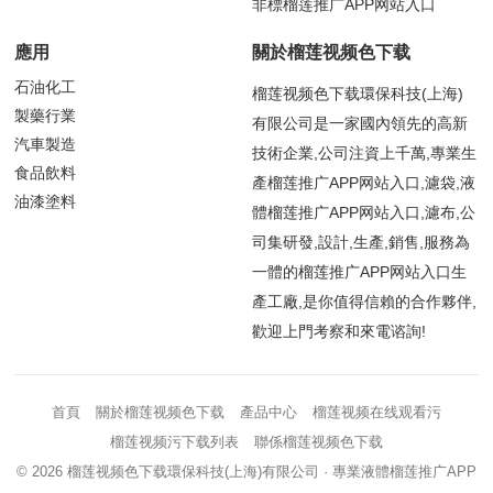
非標榴莲推广APP网站入口
應用
關於榴莲视频色下载
石油化工
榴莲视频色下载環保科技(上海)
製藥行業
有限公司是一家國內領先的高新
汽車製造
技術企業,公司注資上千萬,專業生
食品飲料
產榴莲推广APP网站入口,濾袋,液
油漆塗料
體榴莲推广APP网站入口,濾布,公
司集研發,設計,生產,銷售,服務為
一體的榴莲推广APP网站入口生
產工廠,是你值得信賴的合作夥伴,
歡迎上門考察和來電谘詢!
首頁
關於榴莲视频色下载
產品中心
榴莲视频在线观看污
榴莲视频污下载列表
聯係榴莲视频色下载
© 2026
榴莲视频色下载環保科技(上海)有限公司
· 專業液體榴莲推广APP