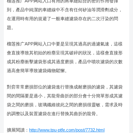
榴莲推广APP网站入口有用的將車縫結合的密封作用發揮
到，產品中純潔的車縫線中不含有任何矽油等潤滑劑成分，
在運用時有用的規避了一般車縫濾袋存在的二次汙染的問
題。
榴莲推广APP网站入口中要是呈現其過高的過濾氣速，這樣
會直接導致其初始的粉塵呈現其破碎的狀況，這樣會直接形
成其粉塵衝擊濾袋形成其過度磨損，產品中噴吹濾袋的次數
過高會簡單導致濾袋織物鬆懈。
對弈常常磨損部位的濾袋進行替換成耐磨損的濾袋，其濾袋
間的間隔要是過小，其龍骨曲折的部分會十分簡單形成其濾
袋之間的磨損，玻璃纖維彼此之間的磨損很靈敏，需求及時
的調整以及裝置濾袋在進行替換其曲折的龍骨。
擴展閱讀：
http://www.tpu-ptfe.com/post/7732.html