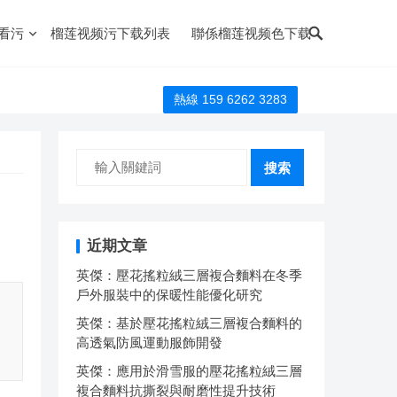
看污
榴莲视频污下载列表
聯係榴莲视频色下载
熱線 159 6262 3283
搜索
近期文章
英傑：壓花搖粒絨三層複合麵料在冬季
戶外服裝中的保暖性能優化研究
英傑：基於壓花搖粒絨三層複合麵料的
高透氣防風運動服飾開發
英傑：應用於滑雪服的壓花搖粒絨三層
複合麵料抗撕裂與耐磨性提升技術