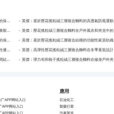
的保暖
英傑：基於壓花搖粒絨三層複合麵料的高透氣防風運動
飾開發
撕裂與
英傑：壓花搖粒絨三層複合麵料在戶外風衣和夾克中的
用與性能
的保暖
英傑：基於壓花搖粒絨三層複合結構的功能性家居紡織
開發與應用
性優化
英傑：高彈性壓花搖粒絨三層複合麵料在冬季童裝設計
的應用實踐
間結合
英傑：彈力布和格子搖粒絨三層複合麵料在修身戶外夾
中的彈性與保暖協同設計
應用
广APP网站入口
石油化工
广APP网站入口
製藥行業
广APP网站入口
汽車製造