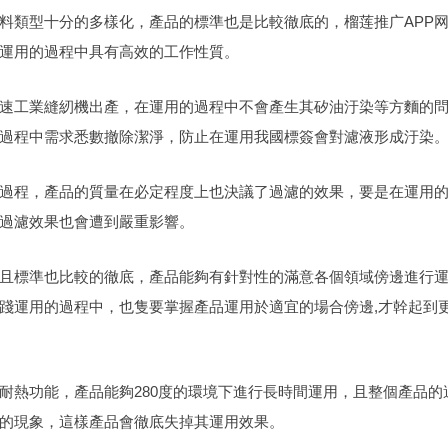
原料類型十分的多樣化，產品的標準也是比較徹底的，榴莲推广APP
在運用的過程中具有高效的工作性質。
高速工業縫紉機出產，在運用的過程中不會產生其矽油汙染等方麵的
過程中需求悉數撤除潔淨，防止在運用我國標簽會對濾液形成汙染
的過程，產品的質量在必定程度上也決議了過濾的效果，要是在運用
的過濾效果也會遭到嚴重影響。
多且標準也比較的徹底，產品能夠有針對性的滿意各個領域傍邊進行
踐運用的過程中，也隻要掌握產品運用於適宜的場合傍邊,才幹起到
耐熱功能，產品能夠280度的環境下進行長時間運用，且整個產品的
蝕的現象，這樣產品會徹底失掉其運用效果。