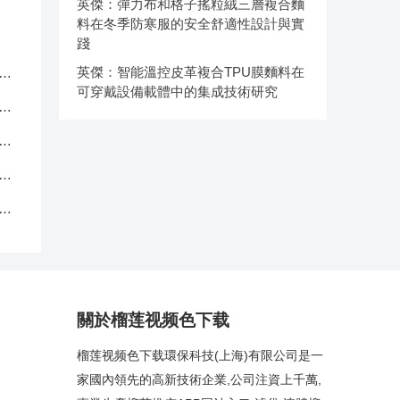
英傑：彈力布和格子搖粒絨三層複合麵
料在冬季防寒服的安全舒適性設計與實
踐
英傑：智能溫控皮革複合TPU膜麵料在
服
可穿戴設備載體中的集成技術研究
應
品
中
克
關於榴莲视频色下载
榴莲视频色下载環保科技(上海)有限公司是一
家國內領先的高新技術企業,公司注資上千萬,