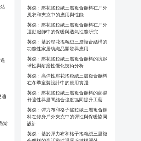
网站
英傑：壓花搖粒絨三層複合麵料在戶外
風衣和夾克中的應用與性能
英傑：壓花搖粒絨三層複合麵料在戶外
運動服飾中的保暖與透氣性能研究
問
英傑：基於壓花搖粒絨三層複合結構的
。
功能性家居紡織品開發與應用
英傑：壓花搖粒絨三層複合麵料的抗起
的過
球性與耐磨性優化技術分析
英傑：高彈性壓花搖粒絨三層複合麵料
在冬季童裝設計中的應用實踐
運
英傑：壓花搖粒絨三層複合麵料的熱濕
更適
舒適性與層間結合強度協同提升工藝
英傑：彈力布和格子搖粒絨三層複合麵
料在修身戶外夾克中的彈性與保暖協同
過濾
設計
英傑：基於彈力布和格子搖粒絨三層複
合麵料的高活動性滑雪服結構開發