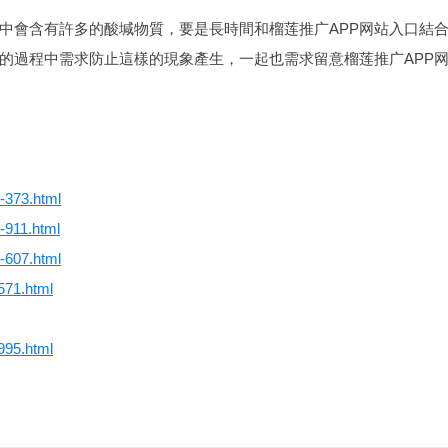
氣中會含有許多的酸堿物質，要是長時間和榴莲推广APP网站入口結
的過程中需求防止這樣的現象產生，一起也需求留意榴莲推广APP
8-373.html
1-911.html
2-607.html
-571.html
-995.html