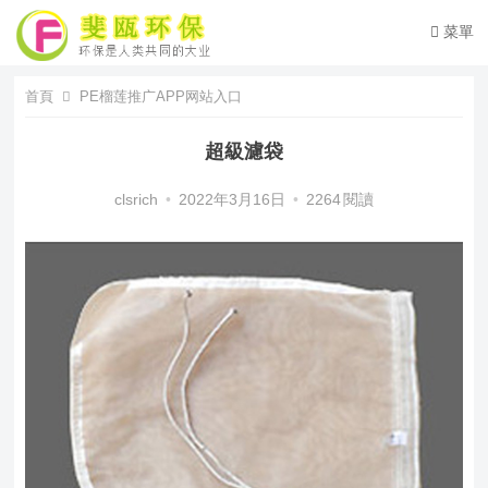
菜單
首頁
PE榴莲推广APP网站入口
超級濾袋
clsrich
•
2022年3月16日
•
2264
閱讀