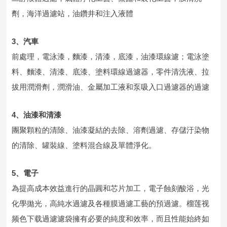
劑，海洋過濾站，油鑽井和注入液體
3、汽車
前處理，電泳漆，麵漆，清漆，底漆，油漆環線濾；電泳塗
料、麵漆、清漆、底漆、塗料環線過濾器，零件清洗液、拉
拔用潤滑劑，潤滑油、金屬加工液和泵吸入口過濾器的過濾
4、油漆和清漆
團聚顆粒的清除、油漆凝結的去除、溶劑過濾、存儲汙染物
的清除、罐裝線、塗料混合線及單體淨化。
5、電子
為提高成本效益進行的晶圓和芯片加工，電子蝕刻酸浴，光
化學拋光，高純水過濾及各種膜過濾工藝的預過濾。榴莲视
频色下载過濾濾袋擁有必要的純度和效率，而且性能始終如