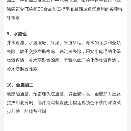
加工、牛奶加工及軟飲料中泥的清除。很多榴莲视频色下载
濾袋符合FDA和EC食品加工標準並且滿足這些應用的各種特
殊需求
9、水處理
井水過濾、水處理廠、除泥、管道除垢、海水的除沙和藻類
去除、離子交換樹脂複蘇、鈣沉積去除，用於水處理的化學
物質過濾、冷水塔裝置除塵。表麵水處理的化學物質過濾，
冷水塔裝置除塵。
10、金屬加工
液壓油過濾、預處理係統過濾、貴金屬回收、金屬加工液及
拉拔用潤滑劑。部件清潔裝置使用榴莲视频色下载的濾袋減
少部件上的殘留汙垢