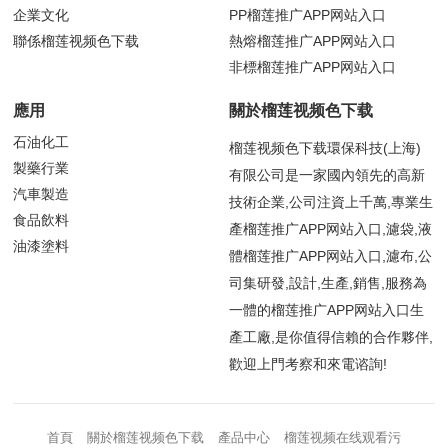
企業文化
PP榴莲推广APP网站入口
聯係榴莲视频色下载
熱熔榴莲推广APP网站入口
非標榴莲推广APP网站入口
應用
關於榴莲视频色下载
石油化工
榴莲视频色下载環保科技(上海)
製藥行業
有限公司是一家國內領先的高新
汽車製造
技術企業,公司注資上千萬,專業生
食品飲料
產榴莲推广APP网站入口,濾袋,液
油漆塗料
體榴莲推广APP网站入口,濾布,公
司集研發,設計,生產,銷售,服務為
一體的榴莲推广APP网站入口生
產工廠,是你值得信賴的合作夥伴,
歡迎上門考察和來電谘詢!
首頁
關於榴莲视频色下载
產品中心
榴莲视频在线观看污